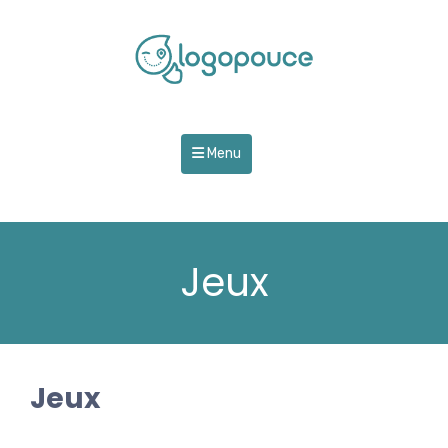
Menu
Jeux
Jeux