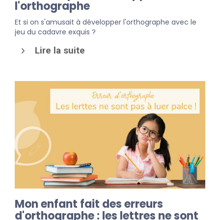
l'orthographe
Et si on s'amusait à développer l'orthographe avec le
jeu du cadavre exquis ?
Lire la suite
Mon enfant fait des erreurs
d'orthographe : les lettres ne sont